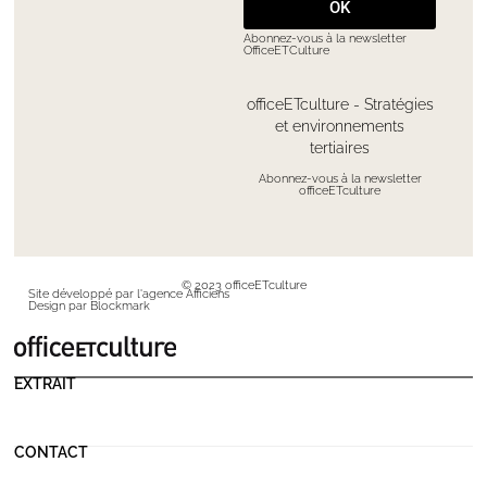
OK
Abonnez-vous à la newsletter
OfficeETCulture
officeETculture - Stratégies
et environnements
tertiaires
Abonnez-vous à la newsletter
officeETculture
© 2023 officeETculture
Site développé par l'agence Afficiens
Design par Blockmark
EXTRAIT
CONTACT