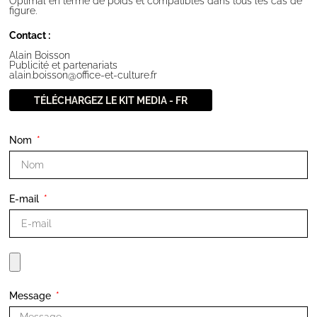
Optimal en terme de poids et compatibles dans tous les cas de
figure.
Contact :
Alain Boisson
Publicité et partenariats
alain.boisson@office-et-culture.fr
TÉLÉCHARGEZ LE KIT MEDIA - FR
Nom
E-mail
Message