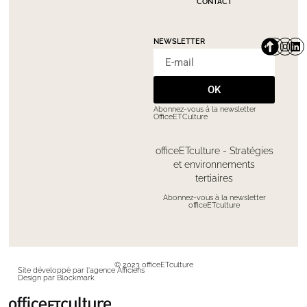
CONTACT
NEWSLETTER
OK
Abonnez-vous à la newsletter
OfficeETCulture
officeETculture - Stratégies
et environnements
tertiaires
Abonnez-vous à la newsletter
officeETculture
© 2023 officeETculture
Site développé par l'agence Afficiens
Design par Blockmark