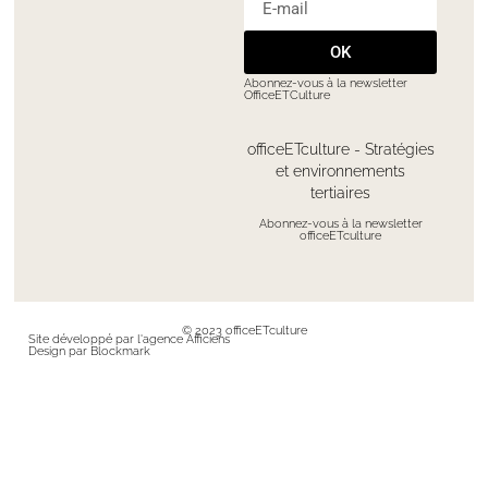
OK
Abonnez-vous à la newsletter
OfficeETCulture
officeETculture - Stratégies
et environnements
tertiaires
Abonnez-vous à la newsletter
officeETculture
© 2023 officeETculture
Site développé par l'agence Afficiens
Design par Blockmark