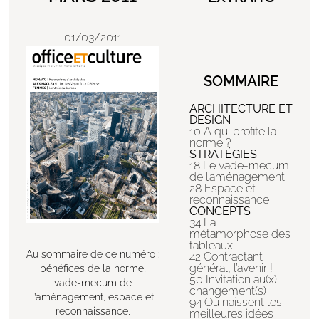
01/03/2011
SOMMAIRE
ARCHITECTURE ET
DESIGN
10 A qui profite la
norme ?
STRATÉGIES
18 Le vade-mecum
de l’aménagement
28 Espace et
reconnaissance
CONCEPTS
34 La
métamorphose des
tableaux
Au sommaire de ce numéro :
42 Contractant
général, l’avenir !
bénéfices de la norme,
50 Invitation au(x)
vade-mecum de
changement(s)
l’aménagement, espace et
94 Où naissent les
reconnaissance,
meilleures idées