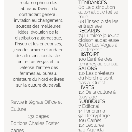
TENDANCES
métamorphose des
60 La distribution
tableaux, l’avenir du
automatique fait sa
contractant général,
mue
invitation au changement,
68 L’Insep piste les
entreprises
sources des meilleures
REGARDS
idées, évolution de la
74 Lumière joueuse
distribution automatique,
cloison audacieuse
l’Insep et les entreprises,
80 De Las Vegas à
La Défense
jeux de lumière et audace
HISTOIRE
des cloisons, contrastes
100 L’entrée des
entre Las Vegas et La
femmes au bureau
Défense, l’entrée des
SALONS
110 Les créateurs
femmes au bureau,
du Nord ne sont
créateurs du Nord et livres
pas à l’Ouest
sur la culture du travail.
LIVRES
114 De la culture à
l’ouvrage
RUBRIQUES
Revue intégrale Office et
7 Editorial
Culture
14 Panorama
92 Décryptage
132 pages
106 Carnet
Editions Charles Foster
114 Lectures
120 Agenda
pages