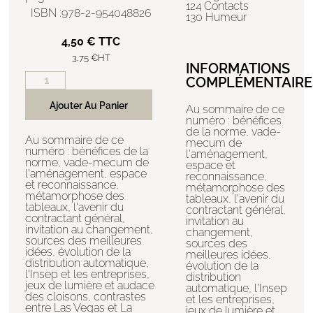
124 Contacts
ISBN :978-2-954048826
130 Humeur
4,50
€
TTC
3,75
€
HT
INFORMATIONS
COMPLÉMENTAIRE
Ajouter Au Panier
Au sommaire de ce
numéro : bénéfices
de la norme, vade-
Au sommaire de ce
mecum de
numéro : bénéfices de la
l'aménagement,
norme, vade-mecum de
espace et
l'aménagement, espace
reconnaissance,
et reconnaissance,
métamorphose des
métamorphose des
tableaux, l'avenir du
tableaux, l'avenir du
contractant général,
contractant général,
invitation au
invitation au changement,
changement,
sources des meilleures
sources des
idées, évolution de la
meilleures idées,
distribution automatique,
évolution de la
l'Insep et les entreprises,
distribution
jeux de lumière et audace
automatique, l'Insep
des cloisons, contrastes
et les entreprises,
entre Las Vegas et La
jeux de lumière et