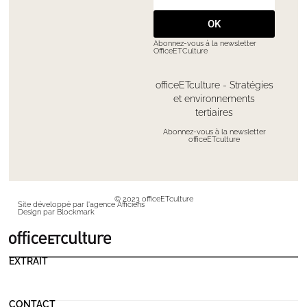
OK
Abonnez-vous à la newsletter
OfficeETCulture
officeETculture - Stratégies
et environnements
tertiaires
Abonnez-vous à la newsletter
officeETculture
© 2023 officeETculture
Site développé par l'agence Afficiens
Design par Blockmark
EXTRAIT
CONTACT