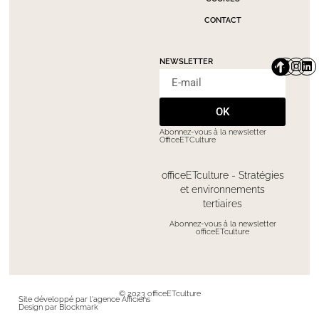
CONTACT
NEWSLETTER
OK
Abonnez-vous à la newsletter
OfficeETCulture
officeETculture - Stratégies
et environnements
tertiaires
Abonnez-vous à la newsletter
officeETculture
© 2023 officeETculture
Site développé par l'agence Afficiens
Design par Blockmark