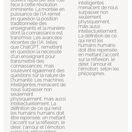
intelligentes
face à cette révolution
menacent de nous
imminente. La montée en
surpasser non
puissance de l'IA remet
seulement
en question la position
physiquement,
traditionnelle des
mais aussi
enseignants et la manière
intellectuellement.
dont la connaissance est
La définition de ce
transmise. Les avancées
qui rend les
récentes de l'IA, telles
humains humains
que ChatGPT, remettent
doit être repensée,
en question la nécessité
en mettant l'accent
d'un enseignant pour
sur la réflexion, le
transmettre des
désir, l'amour et
connaissances, mais
l'émotion, selon les
soulèvent également des
philosophes.
questions sur la nature de
l'humanité. Les machines
intelligentes menacent de
nous surpasser non
seulement
physiquement, mais aussi
intellectuellement. La
définition de ce qui rend
les humains humains doit
être repensée, en mettant
l'accent sur la réflexion, le
désir, l'amour et l'émotion,
selon les philosophes.