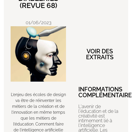
(REVUE 68)
01/06/2023
VOIR DES
EXTRAITS
INFORMATIONS
COMPLÉMENTAIRE
L’enjeu des écoles de design
va être de réinventer les
L'avenir de
métiers de la création et de
l'éducation et de la
l’innovation en même temps
créativité est
que les métiers de
intimement lié à
l’éducation. Comment faire
l'intelligence
artificielle. Les
de l’intelligence artificielle