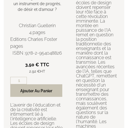
écoles de design
un instrument de progrès,
doivent repenser
de désir et d’amour ?
leur rôle face à
cette révolution
imminente. La
montée en
Christian Guellerin
puissance de l'IA
4 pages
remet en question
la position
Editions Charles Foster
traditionnelle des
pages
enseignants et la
manière dont la
ISBN :978-2-954048826
connaissance est
transmise. Les
3,50
€
TTC
avancées récentes
de l'IA, telles que
2,92
€
HT
ChatGPT, remettent
en question la
nécessité d'un
enseignant pour
Ajouter Au Panier
transmettre des
connaissances,
mais soulèvent
L'avenir de l'éducation et
également des
de la créativité est
questions sur la
intimement lié à
nature de
l'intelligence artificielle.
l'humanité. Les
Les écoles de design
machines
doivent repenser leur rôle