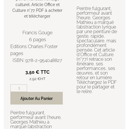
culturel. Article Office et
Peintre fulgurant,
Culture n°77. PDF à acheter
performeur avant
et télécharger.
l’heure, Georges
Mathieu a marqué
l’abstraction lyrique
par une peinture de
Francis Gouge
geste, rapide,
6 pages
spectaculaire, mais
profondément
Editions Charles Foster
pensée. Cet article
pages
d’Office et Culture
(n°77) retrace son
ISBN :978-2-954048827
itinéraire, ses
performances, ses
3,50
€
TTC
œuvres, et son
retour en lumière.
2,92
€
HT
Téléchargez le PDF
pour le partager et
le relire.
Ajouter Au Panier
Peintre fulgurant,
performeur avant l’heure,
Georges Mathieu a
marqué l’abstraction