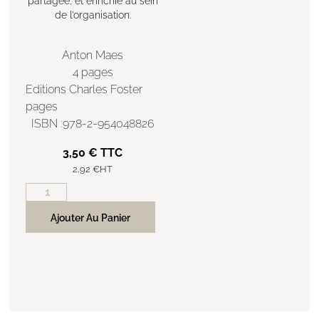
partagée, et enrichie au sein
de l’organisation.
Anton Maes
4 pages
Editions Charles Foster
pages
ISBN :978-2-954048826
3,50
€
TTC
2,92
€
HT
Ajouter Au Panier