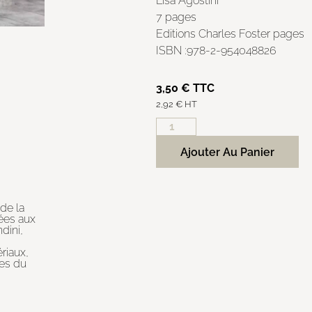
Lisa Agostini
7 pages
Editions Charles Foster pages
ISBN :978-2-954048826
3,50
€
TTC
2,92
€
HT
Ajouter Au Panier
de la
ées aux
dini,
s
riaux,
nes du