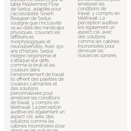
améliorer les
table Mastermind Flow
conditions de
de Sedus, adaptée pour
travail, y compris en
l'accessibilité. Sinem
télétravail. La
Beaujean de Sedus
perception auditive
souligne que l'inclusivité
est également un
va au-delà des handicaps
aspect clé, avec
physiques, couvrant les
des solutions
différences
comme les cabines
morphologiques et
insonorisées pour
neurodiversités. Avec 150
diminuer les
ans d'histoire, Sedus
nuisances sonores
intègre l'ergonomie et
s'attaque aux défis
comme le bruit et les
couleurs dans
l'environnement de travail.
Ils offrent des palettes de
couleurs calmantes et
des solutions
personnalisées pour
améliorer les conditions
de travail, y compris en
télétravail. La perception
auditive est également un
aspect clé, avec des
solutions comme les
cabines insonorisées pour
diminuer les nuisances