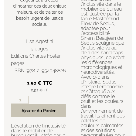
l'inclusivité dans le
d’incarner ces deux enjeux
mobilier de bureau
majeurs, et de traiter ce
est illustrée par la
besoin urgent de justice
table Mastermind
Flow de Sedus,
sociale.
adaptée pour
l'accessibilité.
Sinem Beaujean de
Lisa Agostini
Sedus souligne que
l'inclusivité va au-
5 pages
delà des handicaps
Editions Charles Foster
physiques, couvrant
les différences
pages
morphologiques et
ISBN :978-2-954048826
neurodiversités.
Avec 150 ans
d'histoire, Sedus
3,50
€
TTC
intègre l'ergonomie
2,92
€
HT
et s'attaque aux
défis comme le
bruit et les couleurs
dans
l'environnement de
Ajouter Au Panier
travail. Ils offrent des
palettes de
couleurs calmantes
L'évolution de l'inclusivité
et des solutions
dans le mobilier de
personnalisées pour
bureau est illustrée par la