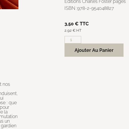
Editions Charles Foster pages
ISBN :978-2-954048827
3,50
€
TTC
2,92
€
HT
Ajouter Au Panier
t nos
nduisent,
ui
se : que
 pour
e la
 mutation
us un
 gardien