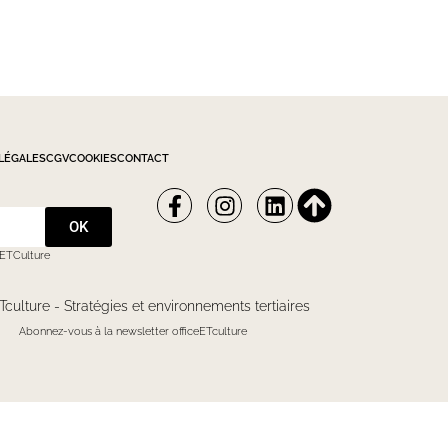
LÉGALES
CGV
COOKIES
CONTACT
OK
eETCulture
Tculture - Stratégies et environnements tertiaires
Abonnez-vous à la newsletter officeETculture