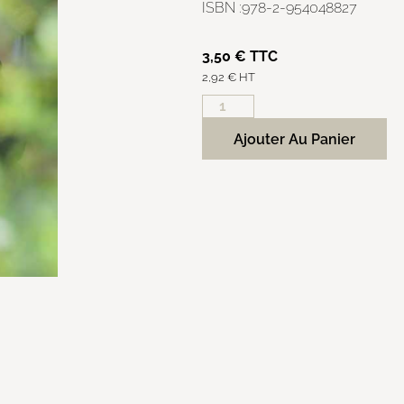
ISBN :978-2-954048827
3,50
€
TTC
2,92
€
HT
Ajouter Au Panier