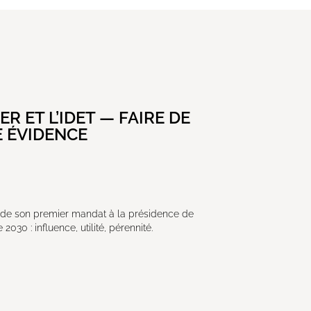
ER ET L’IDET — FAIRE DE
E ÉVIDENCE
an de son premier mandat à la présidence de
2030 : influence, utilité, pérennité.