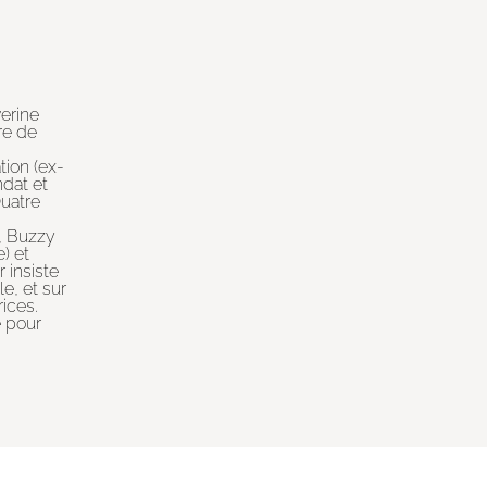
verine
fre de
tion (ex-
dat et
Quatre
s, Buzzy
) et
 insiste
e, et sur
ices.
e pour