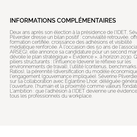
INFORMATIONS COMPLÉMENTAIRES
Deux ans après son élection à la présidence de l'IDET, Sé
Pilverdier dresse un bilan positif : convivialité retrouvée, of
formation certifiée, croissance des adhésions et visibilité
médiatique renforcée. À l'occasion des 50 ans de l'associa
ARSEG), elle annonce sa candidature pour un second man
dévoile le plan stratégique « Évidence », à horizon 2030. 
piliers structurants : l'influence (devenir le réflexe sur les
environnements de travail), l'utilité (contenus, benchmark
Ratios), la pérennité (diversification du modèle économique
l'engagement (gouvernance impliquée). Séverine Pilverdier
sur sa collaboration avec Églantine Lhoir, déléguée général
l'ouverture, l'humain et la proximité comme valeurs fondatr
L'ambition : que l'adhésion à l'IDET devienne une évidenc
tous les professionnels du workplace.